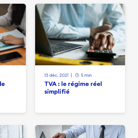
13 déc. 2021
5 min
de
TVA : le régime réel
simplifié