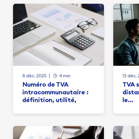
8 déc. 2025
4 min
13 déc. 
Numéro de TVA
TVA s
intracommunautaire :
dista
définition, utilité,
le...
obtention