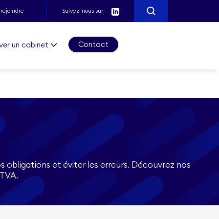
Rechercher
rejoindre
Suivez-nous sur
Contact
ver un cabinet
 obligations et éviter les erreurs. Découvrez nos
 TVA.