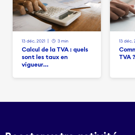
13 déc. 2021
3 min
13 déc. 
Calcul de la TVA : quels
Comm
sont les taux en
TVA 
vigueur...