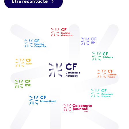
Être recontacté
>