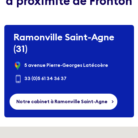
à proximité de Fronton
Ramonville Saint-Agne
(31)
5 avenue Pierre-Georges Latécoère
33 (0)5 61 34 36 37
Notre cabinet à Ramonville Saint-Agne
>