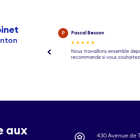
inet
P
Pascal Besson
onton
<
, je suis
Nous travaillons ensemble depu
recommande si vous souhaite
e aux
430 Avenue de 